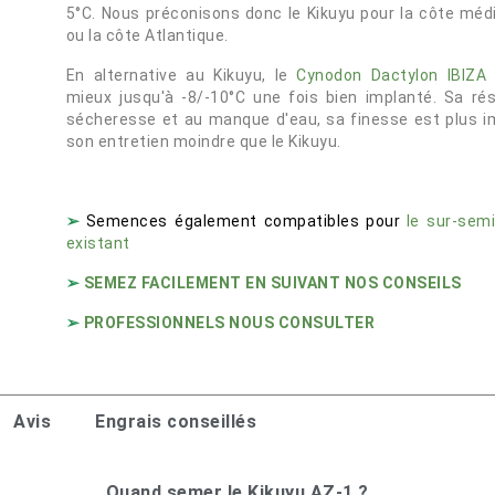
5°C. Nous préconisons donc le Kikuyu pour la côte méd
ou la côte Atlantique.
En alternative au Kikuyu, le
Cynodon Dactylon IBIZA
mieux jusqu'à -8/-10°C une fois bien implanté. Sa rés
sécheresse et au manque d'eau, sa finesse est plus i
son entretien moindre que le Kikuyu.
➢
Semences également compatibles pour
le sur-sem
existant
➢
SEMEZ FACILEMENT EN SUIVANT NOS CONSEILS
➢
PROFESSIONNELS NOUS CONSULTER
Avis
Engrais conseillés
Quand semer le Kikuyu AZ-1 ?