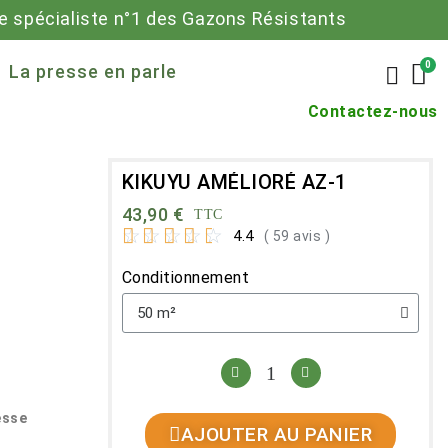
 spécialiste n°1 des Gazons Résistants
La presse en parle
Contactez-nous
KIKUYU AMÉLIORÉ AZ-1
43,90 €
TTC
☆
☆
☆
☆
☆
4.4
( 59 avis )
Conditionnement
esse
AJOUTER AU PANIER