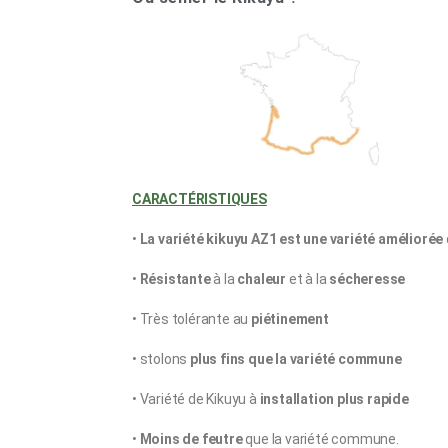
CARACTÉRISTIQUES
•
La variété kikuyu AZ1 est une variété améliorée
•
Résistante
à la
chaleur
et à la
sécheresse
• Très tolérante au
piétinement
• stolons
plus fins que la variété commune
• Variété de Kikuyu à
installation plus rapide
•
Moins de feutre
que la variété commune.