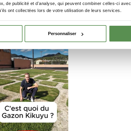
num, variété améliorée AZ-1 (variété C4)
, de publicité et d'analyse, qui peuvent combiner celles-ci avec
ils ont collectées lors de votre utilisation de leurs services.
Personnaliser