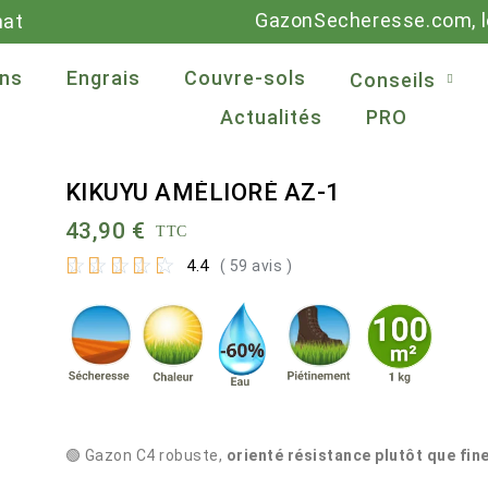
GazonSecheresse.com, le
mat
ns
Engrais
Couvre-sols
Conseils
Actualités
PRO
KIKUYU AMÉLIORÉ AZ-1
43,90 €
TTC
☆
☆
☆
☆
☆
4.4
( 59 avis )
🟢 Gazon C4 robuste,
orienté résistance plutôt que fin