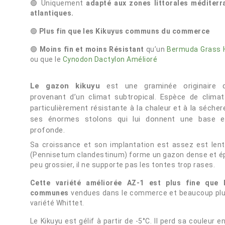
🟢 Uniquement
adapté aux zones littorales méditer
atlantiques.
🟢
Plus fin que les Kikuyus communs du commerce
🟢
Moins fin et moins Résistant
qu’un
Bermuda Grass H
ou que le
Cynodon Dactylon Amélioré
Le gazon kikuyu
est une graminée originaire d
provenant d’un climat subtropical. Espèce de clima
particulièrement résistante à la chaleur et à la séche
ses énormes stolons qui lui donnent une base 
profonde.
Sa croissance et son implantation est assez est lent
(Pennisetum clandestinum) forme un gazon dense et ép
peu grossier, il ne supporte pas les tontes trop rases.
Cette variété améliorée AZ-1 est plus fine que l
communes
vendues dans le commerce et beaucoup plus
variété Whittet.
Le Kikuyu est gélif à partir de -5°C. Il perd sa couleur 