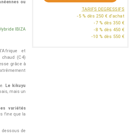
ranéennes ou
TARIFS DEGRESSIFS
-5 % dès 250 € d'achat
-7 % dès 350 €
ybride IBIZA
-8 % dès 450 €
-10 % dès 550 €
'Afrique et
t chaud (C4)
resse grâce à
extrêmement
e.
Le kikuyu
ais, mais un
es variétés
 fine que la
en dessous de