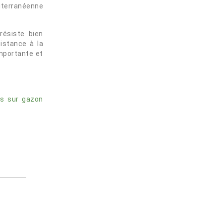
iterranéenne
résiste bien
istance à la
mportante et
is sur gazon