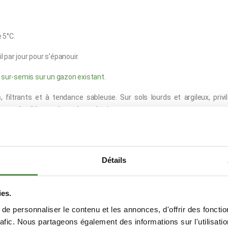
e 5°C.
l par jour pour s’épanouir.
e
sur-semis sur un gazon existant
.
s
, filtrants et à tendance sableuse. Sur sols lourds et argileux, privi
ment étudiée pour les sols asphyxiants.
Détails
ds net)
(
Surface indicative maximum recouverte : jusqu'à 100 m²)
et : 250g x 2)
(
Surface indicative maximum recouverte : jusqu'à 50 m²)
ies.
e personnaliser le contenu et les annonces, d'offrir des fonctio
rafic. Nous partageons également des informations sur l'utilisati