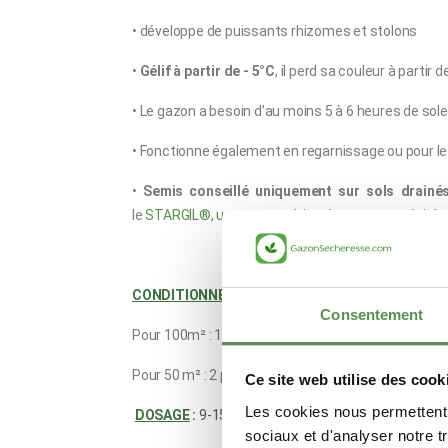
•
développe de puissants rhizomes et stolons
•
Gélif à partir de - 5°C
, il perd sa couleur à partir d
• Le gazon a besoin d’au moins 5 à 6 heures de solei
• Fonctionne également en regarnissage ou pour l
•
Semis conseillé uniquement sur sols drainé
le
STARGIL
®
, une composition de gazons spéciale
CONDITIONNEMENTS
Consentement
Pour 100m² : 1 paquet de 1kg
poids brut (
950 g
poi
Pour 50 m² : 2 paquets de 250g p
oids brut
(P
oids n
Ce site web utilise des cook
Les cookies nous permettent d
DOSAGE
:
9-15 g/m²
sociaux et d'analyser notre t