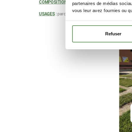
COMPOSITION
:
100% Kikuyu Pennisetum Clandesti
partenaires de médias sociaux
vous leur avez fournies ou qu'
USAGES
:
p
arcs et jardins d'ornement
Refuser