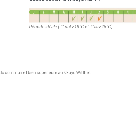
Période idéale (T° sol >18°C et T°air>25°C)
du commun et bien supérieure au kikuyu Witthet.