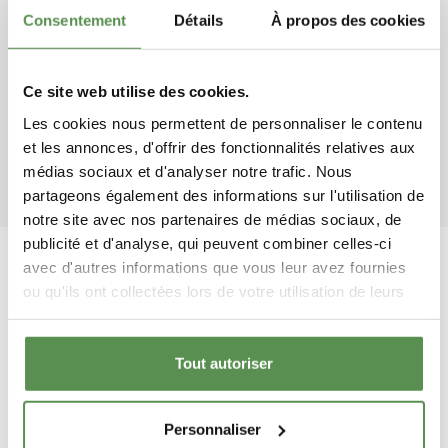
Consentement
Détails
À propos des cookies
A quelles températures germent et
poussent les gazons C4 ?
Quand puis-je semer mes graines ?
Ce site web utilise des cookies.
Les cookies nous permettent de personnaliser le contenu
Quelle est la fréquence d’arrosage en
période de sécheresse ?
et les annonces, d'offrir des fonctionnalités relatives aux
médias sociaux et d'analyser notre trafic. Nous
partageons également des informations sur l'utilisation de
notre site avec nos partenaires de médias sociaux, de
publicité et d'analyse, qui peuvent combiner celles-ci
avec d'autres informations que vous leur avez fournies
ou qu'ils ont collectées lors de votre utilisation de leurs
LIVRAISON RAPIDE, FRAIS DE
services.
PORT REDUITS
Tout autoriser
Départ du colis sous 48h
Personnaliser