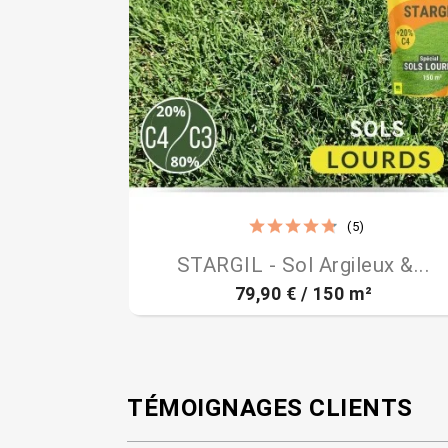
(5)

Aperçu rapide
STARGIL - Sol Argileux &...
79,90 € / 150 m²
TÉMOIGNAGES CLIENTS