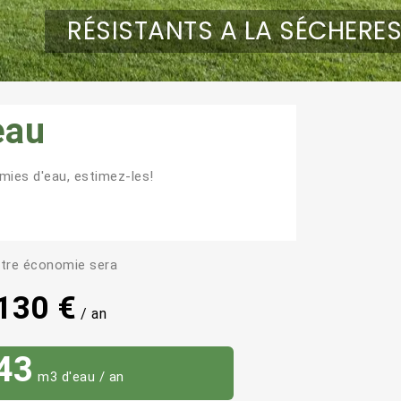
ESTHÉTIQUE
eau
ies d'eau, estimez-les!
tre économie sera
130 €
/ an
43
m3 d'eau / an