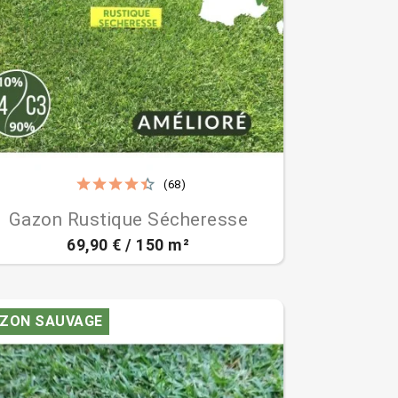
(68)

Aperçu rapide
Gazon Rustique Sécheresse
69,90 € / 150 m²
ZON SAUVAGE