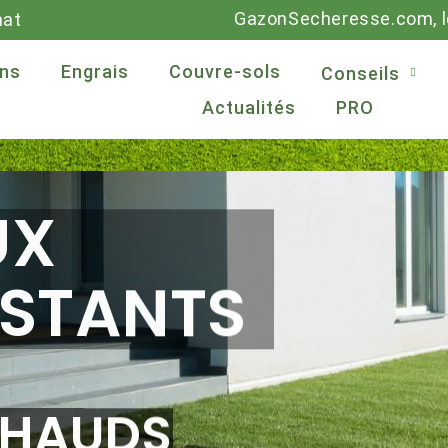
GazonSecheresse.com, le
mat
ns
Engrais
Couvre-sols
Conseils
Actualités
PRO
ROFESSIONNELS
CULIERS