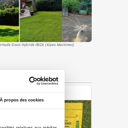
Bermuda Grass Hybride IBIZA (Alpes Maritimes)
Réalisation clie
RT TOUTE L'ANNEE
À propos des cookies
nnalités relatives aux médias