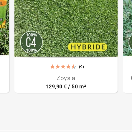
(9)

Aperçu rapide
Zoysia
129,90 € / 50 m²