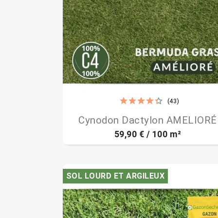
(43)

Aperçu rapide
Cynodon Dactylon AMELIORÉ
59,90 € / 100 m²
SOL LOURD ET ARGILEUX