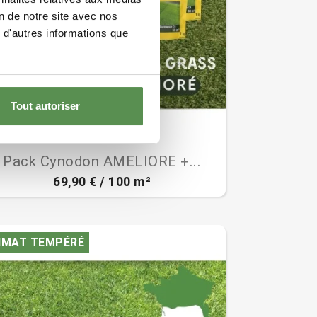
on de notre site avec nos
 d'autres informations que
Tout autoriser
(22)

Aperçu rapide
Pack Cynodon AMELIORE +...
69,90 € / 100 m²
IMAT TEMPÉRÉ