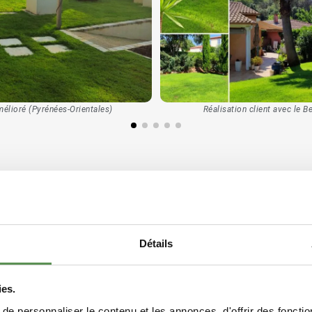
mélioré (Pyrénées-Orientales)
Réalisation client avec le 
HAUT DE GAMME VERT TOUTE L'ANNEE
VE
Détails
ies.
e personnaliser le contenu et les annonces, d'offrir des fonctio