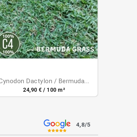

Aperçu rapide
Cynodon Dactylon / Bermuda...
24,90 € / 100 m²
4,8/5