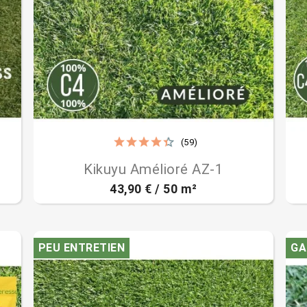
(59)

Aperçu rapide
Kikuyu Amélioré AZ-1
43,90 € / 50 m²
PEU ENTRETIEN
GA