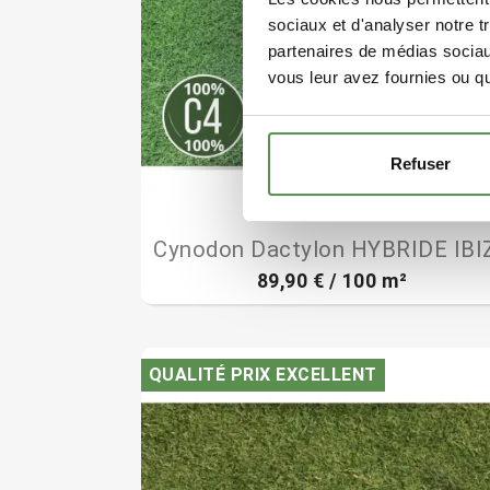
sociaux et d'analyser notre t
partenaires de médias sociaux
vous leur avez fournies ou qu'
Refuser
(82)

Aperçu rapide
Cynodon Dactylon HYBRIDE IBI
89,90 € / 100 m²
QUALITÉ PRIX EXCELLENT