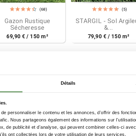
(68)
(5)


Aperçu rapide
Aperçu rapide
Gazon Rustique
STARGIL - Sol Argile
Sécheresse
&...
69,90 € / 150 m²
79,90 € / 150 m²
BORD DE MER / GOLF
PRAIRIE RUSTIQUE
Détails
ies.
e personnaliser le contenu et les annonces, d'offrir des fonctio
rafic. Nous partageons également des informations sur l'utilisati
(30)
(33)
, de publicité et d'analyse, qui peuvent combiner celles-ci avec
ils ont collectées lors de votre utilisation de leurs services.