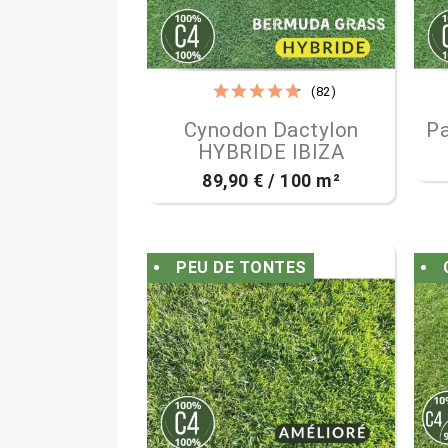
(82)

Aperçu rapide
Cynodon Dactylon
P
HYBRIDE IBIZA
89,90 € / 100 m²
PEU DE TONTES