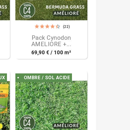
(22)

Aperçu rapide
Pack Cynodon
AMELIORE +...
69,90 € / 100 m²
UX
OMBRE / SOL ACIDE