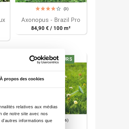
(3)

Aperçu rapide
ux
Axonopus - Brazil Pro
84,90 € / 100 m²
MELANGE DE FLEURS
À propos des cookies
nnalités relatives aux médias
on de notre site avec nos
(6)
 d'autres informations que