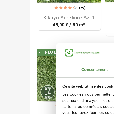
(59)

Aperçu rapide
Kikuyu Amélioré AZ-1
43,90 € / 50 m²
PEU ENTRETIEN
Consentement
Ce site web utilise des cook
Les cookies nous permettent d
sociaux et d'analyser notre t
(9)
partenaires de médias sociaux
vous leur avez fournies ou qu'