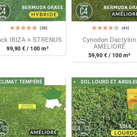
(38)
(43)


Aperçu rapide
Aperçu rapide
ack IBIZA + STRENUS
Cynodon Dactylon
AMELIORÉ
99,90 € / 100 m²
59,90 € / 100 m²
CLIMAT TEMPÉRÉ
SOL LOURD ET ARGILE