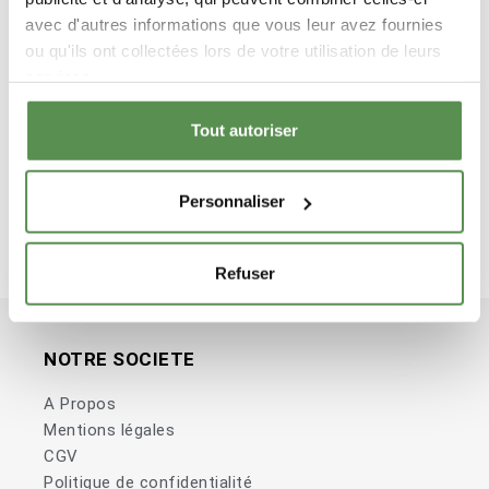
PAIEMENT SECURISE
avec d'autres informations que vous leur avez fournies
ou qu'ils ont collectées lors de votre utilisation de leurs
services.
Tout autoriser
TARIFS DEGRESSIFS
Personnaliser
-5 % dès 250 € d'achat
-7 % dès 350 €
-8 % dès 450 €
Refuser
-10 % dès 550 €
NOTRE SOCIETE
A Propos
Mentions légales
CGV
Politique de confidentialité