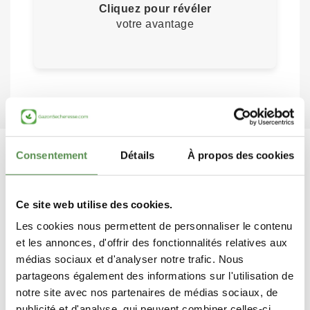
Cliquez pour révéler
votre avantage
Consentement
Détails
À propos des cookies
LIVRAISON RAPIDE, FRAIS DE
Ce site web utilise des cookies.
PORT REDUITS
Les cookies nous permettent de personnaliser le contenu
Départ du colis sous 48h
et les annonces, d'offrir des fonctionnalités relatives aux
médias sociaux et d'analyser notre trafic. Nous
partageons également des informations sur l'utilisation de
notre site avec nos partenaires de médias sociaux, de
publicité et d'analyse, qui peuvent combiner celles-ci