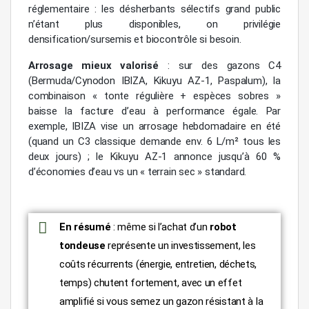
réglementaire : les désherbants sélectifs grand public
n’étant plus disponibles, on privilégie
densification/sursemis et biocontrôle si besoin.
Arrosage mieux valorisé
: sur des gazons C4
(Bermuda/Cynodon IBIZA, Kikuyu AZ-1, Paspalum), la
combinaison « tonte régulière + espèces sobres »
baisse la facture d’eau à performance égale. Par
exemple, IBIZA vise un arrosage hebdomadaire en été
(quand un C3 classique demande env. 6 L/m² tous les
deux jours) ; le Kikuyu AZ-1 annonce jusqu’à 60 %
d’économies d’eau vs un « terrain sec » standard.
En résumé
: même si l’achat d’un
robot
tondeuse
représente un investissement, les
coûts récurrents (énergie, entretien, déchets,
temps) chutent fortement, avec un effet
amplifié si vous semez un gazon résistant à la