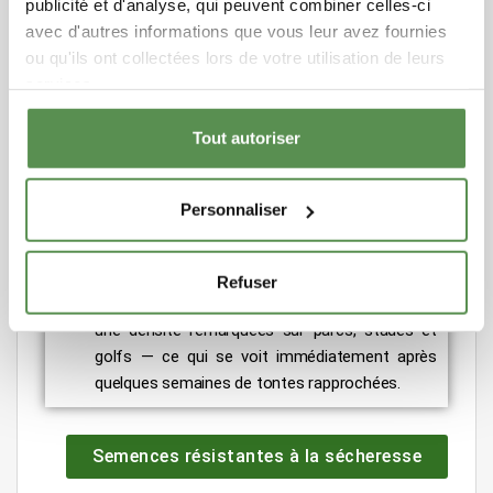
publicité et d'analyse, qui peuvent combiner celles-ci
avec d'autres informations que vous leur avez fournies
ou qu'ils ont collectées lors de votre utilisation de leurs
services.
Tout autoriser
Associer un robot à des
semences
Personnaliser
résistantes à la sécheresse
maximise
l’esthétique
: ces variétés C4 consomment
beaucoup moins d’eau qu’un « terrain sec »
Refuser
classique, tout en conservant une finesse et
une densité remarquées sur parcs, stades et
golfs — ce qui se voit immédiatement après
quelques semaines de tontes rapprochées.
Semences résistantes à la sécheresse