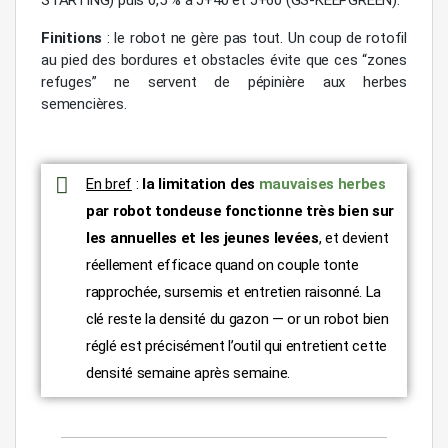
STARTING) puis 0,5 % à J+40 et J+60 (GS-KEEPGREEN).
Finitions
: le robot ne gère pas tout. Un coup de rotofil
au pied des bordures et obstacles évite que ces “zones
refuges” ne servent de pépinière aux herbes
semencières.
En bref
:
la limitation des
mauvaises herbes
par robot tondeuse fonctionne très bien sur
les annuelles et les jeunes levées
, et devient
réellement efficace quand on couple tonte
rapprochée, sursemis et entretien raisonné. La
clé reste la densité du gazon — or un robot bien
réglé est précisément l’outil qui entretient cette
densité semaine après semaine.