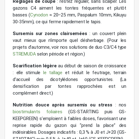
Réglages de coupe
: restez régulier, sans scalper. Les
gazons C4 aiment les tontes fréquentes et plutôt
basses (
Cynodon
≈ 20–25 mm, Paspalum 10mm, Kikuyu
30-35mm), ce qui ferme rapidement le tapis.
Sursemis sur zones clairsemées
: un couvert plein
vaut mieux que n’importe quel désherbage. (Pour les
projets d’automne, voir nos solutions de duo C3/C4 type
STREMUDA
selon période et région.)
Scarification légère
au début de saison de croissance
: elle stimule
le tallage
et réduit le feutrage, terrain
d’accueil des dicotylédones opportunistes. (La
densification par tontes rapprochées est un
complément direct.)
Nutrition douce après sursemis ou stress
: nos
biostimulants foliaires
(GS-STARTING puis GS-
KEEPGREEN) s’emploient à faibles doses, favorisant une
reprise rapide du gazon qui “prend la place” des
indésirables. Dosages indicatifs : 0,3 % à J0 et J+20 (GS-