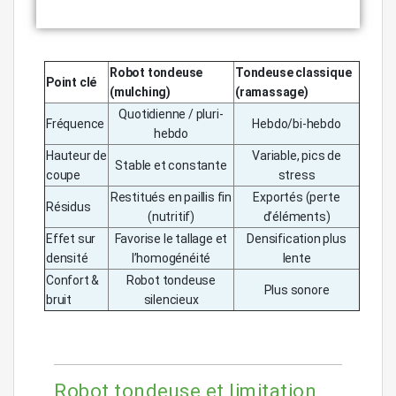
Robot tondeuse
Tondeuse classique
Point clé
(mulching)
(ramassage)
Quotidienne / pluri-
Fréquence
Hebdo/bi-hebdo
hebdo
Hauteur de
Variable, pics de
Stable et constante
coupe
stress
Restitués en paillis fin
Exportés (perte
Résidus
(nutritif)
d’éléments)
Effet sur
Favorise le tallage et
Densification plus
densité
l’homogénéité
lente
Confort &
Robot tondeuse
Plus sonore
bruit
silencieux
Robot tondeuse et limitation