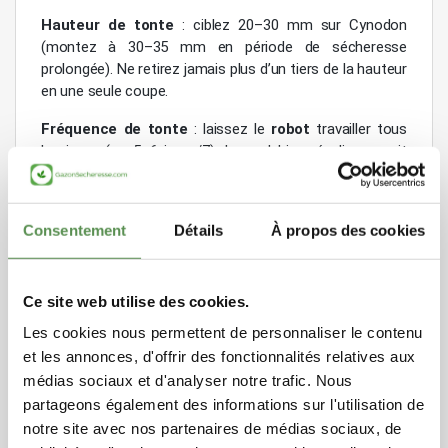
Hauteur de tonte
: ciblez 20–30 mm sur Cynodon
(montez à 30–35 mm en période de sécheresse
prolongée). Ne retirez jamais plus d’un tiers de la hauteur
en une seule coupe.
Fréquence de tonte
: laissez le
robot
travailler tous
les jours (ou 5–6 jours/7). Le mulching régulier nourrit
légèrement le sol et soutient la repousse.
Finitions
: bordures et obstacles demandent un
Consentement
Détails
À propos des cookies
passage manuel ponctuel pour conserver la ligne
parfaite du gazon.
Entretien
:
lames bien affûtées
et nutrition douce
Ce site web utilise des cookies.
(
GS-STARTING
puis
GS-KEEPGREEN
en foliaire selon
Les cookies nous permettent de personnaliser le contenu
calendrier) pour une couleur soutenue et une densité
et les annonces, d'offrir des fonctionnalités relatives aux
durable.a
médias sociaux et d'analyser notre trafic. Nous
partageons également des informations sur l'utilisation de
notre site avec nos partenaires de médias sociaux, de