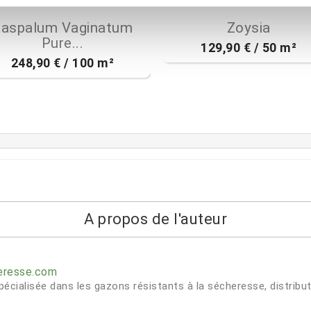
(30)
(9)


Aperçu rapide
Aperçu rapide
aspalum Vaginatum
Zoysia
Pure...
129,90 € / 50 m²
248,90 € / 100 m²
A propos de l'auteur
heresse.com
cialisée dans les gazons résistants à la sécheresse, distribu