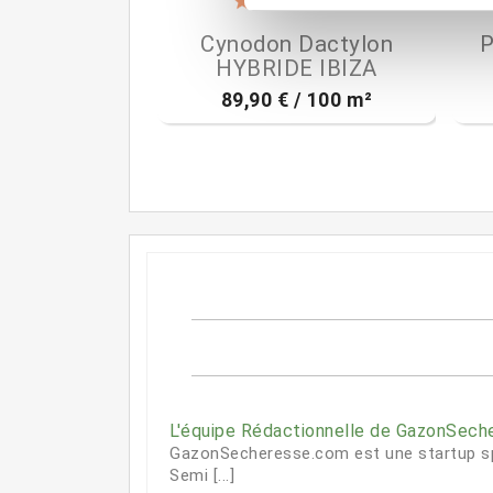
(82)

Aperçu rapide
Cynodon Dactylon
P
HYBRIDE IBIZA
89,90 € / 100 m²
L'équipe Rédactionnelle de GazonSec
GazonSecheresse.com est une startup spé
Semi [...]