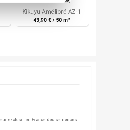
(59)

Aperçu rapide
Kikuyu Amélioré AZ-1
43,90 € / 50 m²
teur exclusif en France des semences