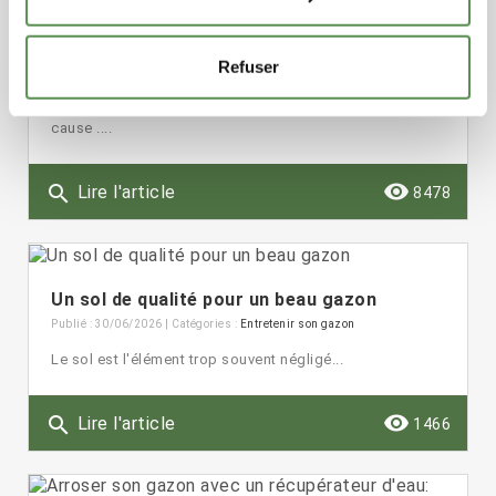
Mauvaises herbes gazon, comment s'en
débarrasser ?
Refuser
Publié : 30/06/2026 | Catégories :
Entretenir son gazon
Identifier les mauvaises herbes pour comprendre la
cause ....
remove_red_eye
search
Lire l'article
8478
Un sol de qualité pour un beau gazon
Publié : 30/06/2026 | Catégories :
Entretenir son gazon
Le sol est l'élément trop souvent négligé...
remove_red_eye
search
Lire l'article
1466