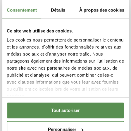
Est-ce que le robot tondeuse permet vraiment de réduire
les mauvaises herbes et d’avoir un gazon plus dense ?
Consentement
Détails
À propos des cookies
remove_red_eye
search
Lire l'article
1674
Ce site web utilise des cookies.
Les cookies nous permettent de personnaliser le contenu
et les annonces, d'offrir des fonctionnalités relatives aux
médias sociaux et d'analyser notre trafic. Nous
Sablage, top dressing, : aider votre pelouse
partageons également des informations sur l'utilisation de
sur terre argileuse
notre site avec nos partenaires de médias sociaux, de
Publié : 02/07/2026 | Catégories :
Entretenir son gazon
publicité et d'analyse, qui peuvent combiner celles-ci
Sabler son sol permet aux gazons C4 de se développer
avec d'autres informations que vous leur avez fournies
...
ou qu'ils ont collectées lors de votre utilisation de leurs
services.
remove_red_eye
search
Lire l'article
4644
Tout autoriser
Personnaliser