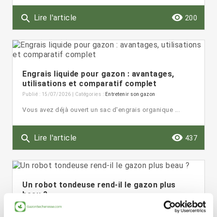
remove_red_eye
search
Lire l'article
200
Engrais liquide pour gazon : avantages,
utilisations et comparatif complet
Publié : 15/07/2026 | Catégories :
Entretenir son gazon
Vous avez déjà ouvert un sac d'engrais organique ...
remove_red_eye
search
Lire l'article
437
Un robot tondeuse rend-il le gazon plus
beau ?
Publié : 07/07/2026 | Catégories :
Entretenir son gazon