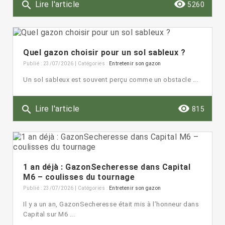
remove_red_eye
search
Lire l'article
5260
Quel gazon choisir pour un sol sableux ?
Publié : 23/07/2026 | Catégories :
Entretenir son gazon
Un sol sableux est souvent perçu comme un obstacle ...
remove_red_eye
search
Lire l'article
815
1 an déjà : GazonSecheresse dans Capital
M6 – coulisses du tournage
Publié : 23/07/2026 | Catégories :
Entretenir son gazon
Il y a un an, GazonSecheresse était mis à l’honneur dans
Capital sur M6 ...