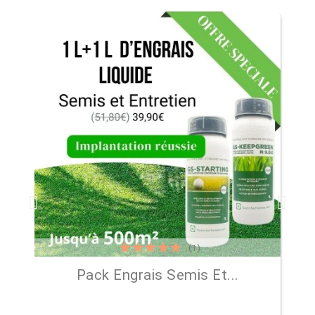
(1)

Aperçu rapide
Pack Engrais Semis Et...