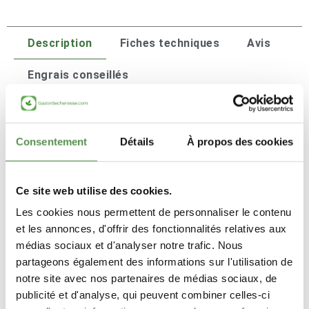
Description
Fiches techniques
Avis
Engrais conseillés
Où peut-on semer le gazon STARGIL ?
Consentement
Détails
À propos des cookies
Idéalement dans le sud de la France, il peut aussi être
semé au nord de la ligne Lyon - La Rochelle sur les
sols lourds et argileux.
Ce site web utilise des cookies.
Quand semer le STARGIL ?
Les cookies nous permettent de personnaliser le contenu
et les annonces, d'offrir des fonctionnalités relatives aux
médias sociaux et d'analyser notre trafic. Nous
partageons également des informations sur l'utilisation de
notre site avec nos partenaires de médias sociaux, de
Vous voulez semer dès cet automne ?
publicité et d'analyse, qui peuvent combiner celles-ci
Il est possible de semer le
STA
RGIL
à l'automne (mi