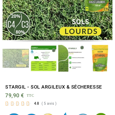
STARGIL - SOL ARGILEUX & SÉCHERESSE
79,90 €
TTC
☆
☆
☆
☆
☆
4.8
( 5 avis )