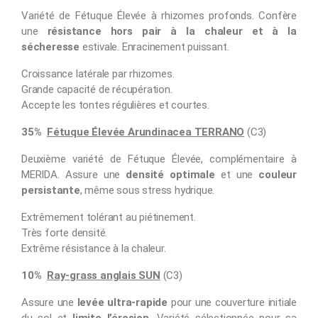
Variété de Fétuque Élevée à rhizomes profonds. Confère
une
résistance hors pair à la chaleur et à la
sécheresse
estivale. Enracinement puissant.
Croissance latérale par rhizomes.
Grande capacité de récupération.
Accepte les tontes régulières et courtes.
35%
Fétuque Élevée
Arundinacea
TERRANO
(C3)
Deuxième variété de Fétuque Élevée, complémentaire à
MERIDA. Assure une
densité optimale
et une
couleur
persistante
, même sous stress hydrique.
Extrêmement tolérant au piétinement.
Très forte densité.
Extrême résistance à la chaleur.
10%
Ray-grass anglais SUN
(C3)
Assure une
levée ultra-rapide
pour une couverture initiale
du sol et
limite l’érosion
. Variété sélectionnée pour sa