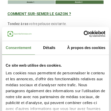
COMMENT SUR-SEMER LE GAZON ?
Tondez à ras
votre pelouse existante.
Scarifiez en passes croisées
pour ouvrir la surface et enlever
le feutre.
Ramassez les déchets
de la scarification
Consentement
Détails
À propos des cookies
Ratissez
pour aérer et bien nettoyer la zone à ensemencer.
Semez uniformément
les graines de gazon (nous
préconisons l'utilisation d'un
anti-fourmi
)
Ce site web utilise des cookies.
Recouvrez
(entre 2 et 5 mm)
d’un mélange terreau + sable
fin
.
Les cookies nous permettent de personnaliser le contenu
Tassez fortement
pour assurer un bon contact graine-sol.
et les annonces, d'offrir des fonctionnalités relatives aux
Arrosez
régulièrement en
maintenant le sol humide
jusqu’à la
médias sociaux et d'analyser notre trafic. Nous
levée.
partageons également des informations sur l'utilisation de
notre site avec nos partenaires de médias sociaux, de
publicité et d'analyse, qui peuvent combiner celles-ci
avec d'autres informations que vous leur avez fournies
CARACTÉRISTIQUES DU CYNODON DACTYLON