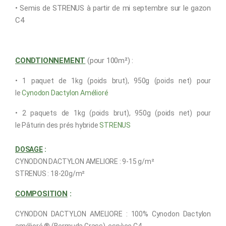
• Semis de STRENUS à partir de mi septembre sur le gazon
C4
CONDTIONNEMENT
(pour 100m²) :
• 1 paquet de
1kg
(poids brut
)
, 950g (
poids net
)
pour
le
Cynodon Dactylon Amélioré
•
2 paquets de
1kg
(poids brut
)
, 950g (
poids net
)
pour
le
Pâturin des prés hybride
STRENUS
DOSAGE
:
CYNODON DACTYLON AMELIORE
: 9-15 g/m²
STRENUS : 18-20g/m²
COMPOSITION
:
CYNODON DACTYLON AMELIORE :
100% Cynodon Dactylon
amélioré ®
(Bermuda Grass),
espèce C4