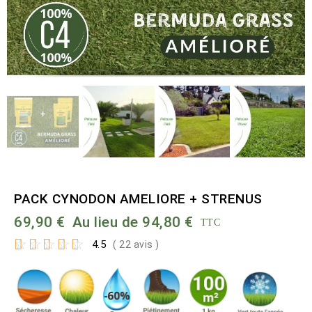
PACK CYNODON AMELIORE + STRENUS
69,90 €
Au lieu de 94,80 €
TTC
☆
☆
☆
☆
☆
4.5
( 22 avis )